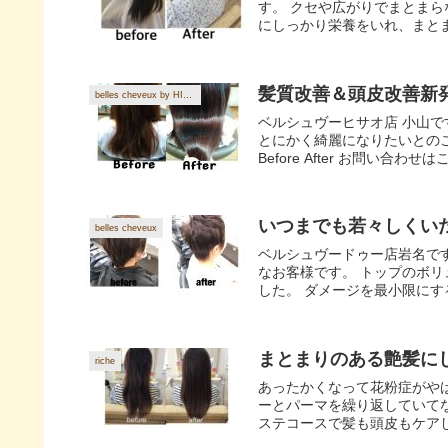
す。 クセや広がりでまとまらな
にしっかり栄養をいれ、まとま
髪質改善＆頭皮改善新
belles cheveux by HISAO
ベルシュヴーヒサオ店 小山で
とにかく綺麗になりたいとの
Before After お問い合わせはこ
いつまでも若々しくい
belles cheveux
ベルシュヴードゥー店岩名です
なお客様です。 トップのボ
した。 ダメージを最小限にす
まとまりのある艶髪にし
riche
あったかくなって花粉症がやばい
ーとパーマを繰り返していて
ステコースで髪も頭皮もケアし