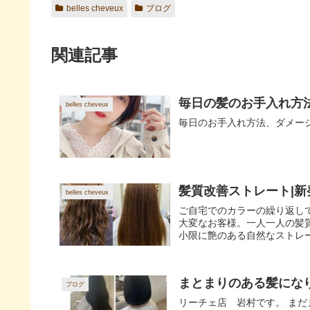
belles cheveux
ブログ
関連記事
毎日の髪のお手入れ方
belles cheveux
毎日のお手入れ方法、ダメー
髪質改善ストレート|
belles cheveux
ご自宅でのカラーの繰り返し
大変なお客様。一人一人の髪
小限に艶のある自然なストレー
まとまりのある髪になり
ブログ
リーチェ店 岩村です。 まだ