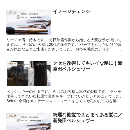
合わせはこちらから、 ⇩⇩ 新発...
イメージチェンジ
ブログ
リーチェ店 鈴木です。 毎日除雪作業から始まる大変な朝が 続いて
ますね。 今回のお客様は20代のS様です。 パーマをかけたいけど傷
みが気になるとご来店くださいました。 before 毛先のデリケートに
なっている部分をカットしてパーマをさせて...
クセを改善してキレイな髪に｜新
ブログ
発田ベルシュヴー
ベルシュヴーの小山です。 今回のお客様は30代のO様です。 クセを
改善してきれいな状態で長さをキープしていきたいとのことでした。
Before 今回はメンテナンスストレートをしてくせ毛のお悩みを解消
しました。 毛先は不揃いになっていた部分を...
綺麗な艶髪でまとまりある髪に／
ブログ
新発田ベルシュヴー