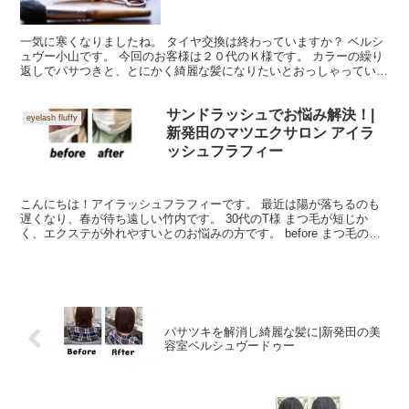
一気に寒くなりましたね。 タイヤ交換は終わっていますか？ ベルシ
ュヴー小山です。 今回のお客様は２０代のＫ様です。 カラーの繰り
返しでパサつきと、とにかく綺麗な髪になりたいとおっしゃっていま
した。 Before モヤモヤ毛やクセ毛も綺麗にな...
サンドラッシュでお悩み解決！|
eyelash fluffy
新発田のマツエクサロン アイラ
ッシュフラフィー
こんにちは！アイラッシュフラフィーです。 最近は陽が落ちるのも
遅くなり、春が待ち遠しい竹内です。 30代のT様 まつ毛が短じか
く、エクステが外れやすいとのお悩みの方です。 before まつ毛の負
担をなるべくかけずにボリュームをだし、サンド...
パサツキを解消し綺麗な髪に|新発田の美
容室ベルシュヴードゥー