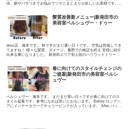
頃、癖やパサつきでお悩みでツヤとまとまりが欲しいお客様です。
BEFORE カラーケアコースにて根元のカラーを修正しな...
髪質改善新メニュー|新発田市の
belles cheveux
美容室ベルシュヴー・ドゥー
deux店 塚本です。 秋ですがまだ暑い日々です。 空気は乾燥してき
てますね！ 様々な髪質、ダメージ、履歴での検証を終え 皆様に紹介
出来る事になりました。 新発田エリア初上陸のハリウッドトリート
メント Before 縮毛矯正、カラー、ハイラ...
春に向けてのスタイルチェンジの
belles cheveux
ご提案|新発田市の美容室ベルシ
ュヴー
ベルシュヴー 塚本です。 まだまだ寒い日々ですが春に向けてのス
タイル提案です。参考になれば良いとおもいます。 Before ロングヘ
アにインナーカラーでチェリーピンクが入っています。 After バッサ
リとミニボブにチェンジ。 クセ毛で広が...