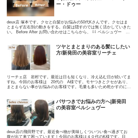
ー・ドゥー
deux店 塚本です。クセと白髪がお悩みの50代Kさんです。クセはま
とまらず左右別の動きをする。白髪は隠すのでは無く活かしていきた
い。 Before After お問い合わせはこちらから、 ⇩⇩ ベルシュヴー ド
ゥー0254−21−2133
ツヤとまとまりのある髪にしたい
riche
方/新発田の美容室リーチェ
リーチェ店 岩村です。最近は日も短くなり、冷え込む日が続いてま
すね。今回のお客様は 20代の A様です。モヤつきとクセがあり、
まとまらない事がお悩みのお客様です。毛量も多いため乾かすのに時
間がかかりまとまりつつ普段… Before Afte...
パサつきでお悩みの方へ|新発田
belles cheveux
の美容室ベルシュヴー
deux店の飛田野です。最近食べ物が美味しくついつい食べ過ぎてお
腹が出て来て困っています！今回のお客様は４０代のK様です。日