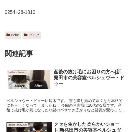
0254−28-1810
riche
ブログ
関連記事
産後の抜け毛にお困りの方へ|新
belles cheveux
発田市の美容室ベルシュヴー・ド
ゥー
ベルシュヴー・ドゥー店鈴木です。 雪も降り始めて寒くなり本格的
に冬らしくなってしましたね！ 今回のお客様は20代のS様です。産
後で抜け毛が気になったり髪のパサつき広がりなど髪質が変わってし
まったとお悩みのお客様です。ヘッドスパで頭皮マッサー...
クセを生かした柔らかいショー
belles cheveux
ト|新発田市の美容室ベルシュヴ