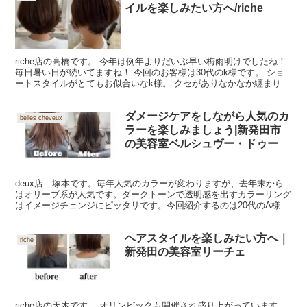
イルを楽しみたい方へ
/riche
riche店の高橋です。 今年は例年よりだいぶ早い梅雨明けでしたね！
毎日暑い日が続いてますね！ 今回のお客様は30代のk様です。 ショ
ートスタイルがとてもお似合いなk様。 クセがありなかなか纏まりづ
らいのがお悩みでした。 今回はナチュラル...
ダメージケアをしながら人気のカ
belles cheveux
ラーを楽しみましょう|新発田市
の美容室ベルシュヴー・ドゥー
deux店 塚本です。毎年人気のカラーが変わりますが、去年末から
はオリーブ系が人気です。ダークトーンで透明感を出すカラーリング
はイメージチェンジにピッタリです。今回紹介するのは20代のA様で
す。 Before After お問い合わせはこち...
ヘアスタイルを楽しみたい方へ｜
riche
新発田の美容室リーチェ
riche店の天木です。 オリンピックも開催され盛り上がっています