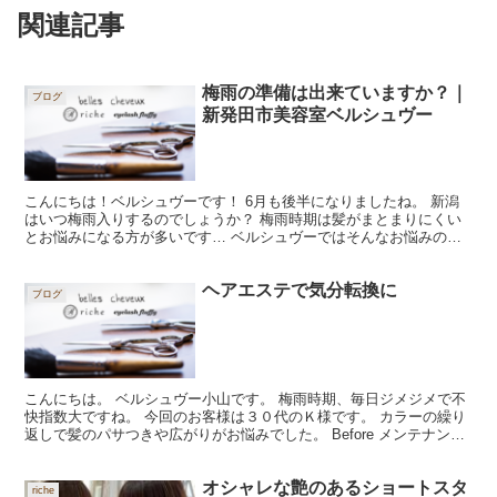
関連記事
梅雨の準備は出来ていますか？｜
ブログ
新発田市美容室ベルシュヴー
こんにちは！ベルシュヴーです！ 6月も後半になりましたね。 新潟
はいつ梅雨入りするのでしょうか？ 梅雨時期は髪がまとまりにくい
とお悩みになる方が多いです… ベルシュヴーではそんなお悩みのあ
る方にぴったりのメニューをご用意しております！ ちな...
ヘアエステで気分転換に
ブログ
こんにちは。 ベルシュヴー小山です。 梅雨時期、毎日ジメジメで不
快指数大ですね。 今回のお客様は３０代のＫ様です。 カラーの繰り
返しで髪のパサつきや広がりがお悩みでした。 Before メンテナンス
カラーエステで髪の毛が落ち着いて艶髪に。。...
オシャレな艶のあるショートスタ
riche