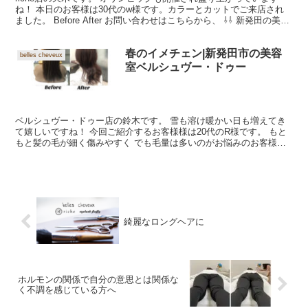
ね！ 本日のお客様は30代のw様です。カラーとカットでご来店され
ました。 Before After お問い合わせはこちらから、 ⇩⇩ 新発田の美容
riche リーチェ 02...
春のイメチェン|新発田市の美容
belles cheveux
室ベルシュヴー・ドゥー
ベルシュヴー・ドゥー店の鈴木です。 雪も溶け暖かい日も増えてき
て嬉しいですね！ 今回ご紹介するお客様様は20代のR様です。 もと
もと髪の毛が細く傷みやすく でも毛量は多いのがお悩みのお客様で
す。 今回は髪の毛は伸ばし中なのであまり長さは変え...
綺麗なロングヘアに
ホルモンの関係で自分の意思とは関係な
く不調を感じている方へ