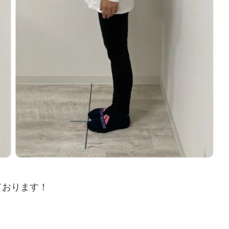
ております！
！