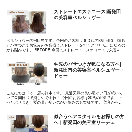
ストレートエステコース|新発田
belles cheveux
の美容室ベルシュヴー
ベルシュヴーの飛田野です。今回のお客様は６０代のk様 日頃、癖毛
とパサつきでお悩みのお客様でストレートをするとぺたんこになるの
がお悩みです。 BEFORE 今回はストレートエステコースで栄養を補
いながら髪に最小限の負担で癖毛を矯正し仕上げに...
毛先のパサつきが気になる方へ|
belles cheveux
新発田市の美容室ベルシュヴー・
ドゥー
こんにちはドゥー店の鈴木です。 最近天気の良い暖かい日が続いて
いて公園日和で嬉しいですね！ 今回のお客様は30代のR様です。 ク
セとパサつき、髪の量が多いのがお悩みのお客様です。 普段から忙
しくドライヤーやアイロンはしない！髪の毛に時間かけ...
似合うヘアスタイルをお探しの方
riche
へ｜新発田の美容室リーチェ