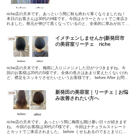
riche店の天木です。あっという間に秋も終わり寒くなりましたね！
本日のお客さんは30代のH様です。今回はカラーとカットでご来店さ
れました。根元が伸びて黒くなっているのと、全体的に厚みが出て広
がりやすくなる… Before After お問...
イメチェンしませんか|新発田市
riche
の美容室リーチェ riche
riche店の天木です。梅雨に入りジメジメした日がつづきますね。今
回のお客様は20代のS様です。全体の長さはあまり変えたくないけれ
ど、襟足をスッキリさせたいというお客様です。 before After お問い
合わせはこちらから、 ⇩⇩ 新発...
新発田の美容室｜リーチェ｜お悩
riche
み改善されたい方へ
riche店の天木です。 あっという間に梅雨も開け暑い日々が続きます
ね。 今回のお客様は30代のT様です。 今回はナチュラルストレート
とカットでご来店されました。 before くせもあるのでまとまりにく