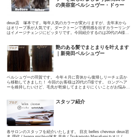
の美容室ベルシュヴー・ドゥー
deux店 塚本です。毎年人気のカラーが変わりますが、去年末から
はオリーブ系が人気です。ダークトーンで透明感を出すカラーリング
はイメージチェンジにピッタリです。今回紹介するのは20代のA様で
す。 Before After お問い合わせはこち...
艶のある髪でまとまりを叶えます
ブログ
｜新発田ベルシュヴー
ベルシュヴーの羽賀です。 今年４月に育休から復帰しリーチェ店か
ら移動してきました！ 今回のお客様は20代のT様です。 ロングヘア
ーを維持したいけど、毛先が乾燥してまとまりにくいことがお悩みで
した。 before メンテナンスカットコースで毛...
スタッフ紹介
ブログ
各サロンのスタッフを紹介いたします。 目次 belles cheveux deux岩
名 理代 / Iwana michiyo塚本 昌史 / Tsukamoto Masafumiカオリ /