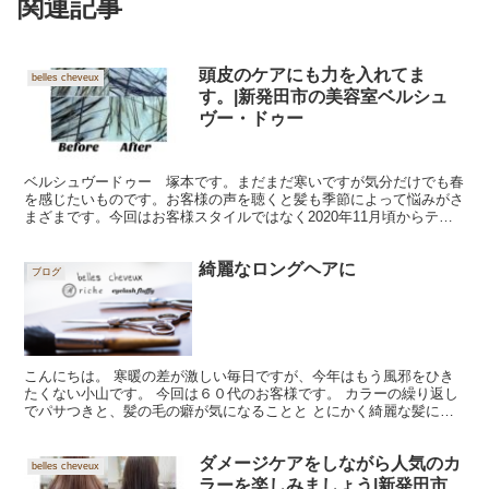
関連記事
頭皮のケアにも力を入れてま
belles cheveux
す。|新発田市の美容室ベルシュ
ヴー・ドゥー
ベルシュヴードゥー 塚本です。まだまだ寒いですが気分だけでも春
を感じたいものです。お客様の声を聴くと髪も季節によって悩みがさ
まざまです。今回はお客様スタイルではなく2020年11月頃からテス
トを重ねている頭皮ケアの紹介です。年齢性別関係無く...
綺麗なロングヘアに
ブログ
こんにちは。 寒暖の差が激しい毎日ですが、今年はもう風邪をひき
たくない小山です。 今回は６０代のお客様です。 カラーの繰り返し
でパサつきと、髪の毛の癖が気になることと とにかく綺麗な髪にな
りたいと、ご希望でした。 Before 少し髪の色を...
ダメージケアをしながら人気のカ
belles cheveux
ラーを楽しみましょう|新発田市